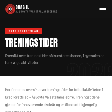
DRAG IL
ÁJLUOVTA VALÁSTALLAMSIEBRRE
DRAG IDRETTSLAG
TRENINGSTIDER
Oversikt over treningstider på kunstgressbanen, i gymsalen og
for øvrige aktiviteter.
Her finner du oversikt over treningstider for fotballaktiviteten i
Drag Idrettslag – Ájluovta Valástallamsiebrre. Treningstidene
gjelder for inneværende skoleår og er tilpasset tilgjengelig
gymsalkapasitet.