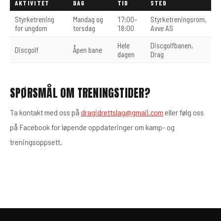
AKTIVITET
DAG
TID
STED
Styrketrening
Mandag og
17:00–
Styrketreningsrom,
for ungdom
torsdag
18:00
Avve AS
Hele
Discgolfbanen,
Discgolf
Åpen bane
dagen
Drag
SPØRSMÅL OM TRENINGSTIDER?
Ta kontakt med oss på
dragidrettslag@gmail.com
eller følg oss
på Facebook for løpende oppdateringer om kamp- og
treningsoppsett.