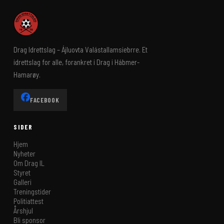
Drag Idrettslag – Ájluovta Valástallamsiebrre. Et
idrettslag for alle, forankret i Drag i Hábmer-
Hamarøy.
FACEBOOK
SIDER
Hjem
Nyheter
Om Drag IL
Styret
Galleri
Treningstider
Politiattest
Årshjul
Bli sponsor