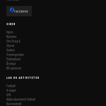
FACEBOOK
SIDER
Hjem
Nyheter
Om Drag IL
Styret
Galleri
Treningstider
Politiattest
Årshjul
Bli sponsor
LAG OG AKTIVITETER
Fotball
A-laget
G15
Aldersbestemt fotball
Barneidrett