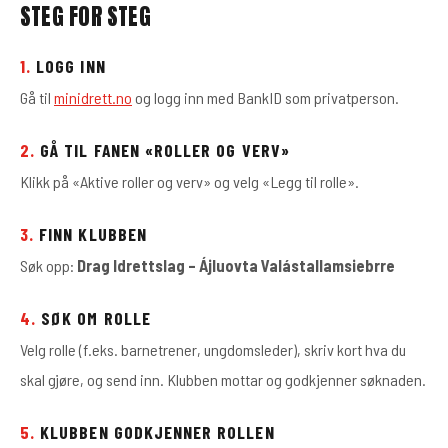
STEG FOR STEG
1.
LOGG INN
Gå til
minidrett.no
og logg inn med BankID som privatperson.
2.
GÅ TIL FANEN «ROLLER OG VERV»
Klikk på «Aktive roller og verv» og velg «Legg til rolle».
3.
FINN KLUBBEN
Søk opp:
Drag Idrettslag – Ájluovta Valástallamsiebrre
4.
SØK OM ROLLE
Velg rolle (f.eks. barnetrener, ungdomsleder), skriv kort hva du
skal gjøre, og send inn. Klubben mottar og godkjenner søknaden.
5.
KLUBBEN GODKJENNER ROLLEN