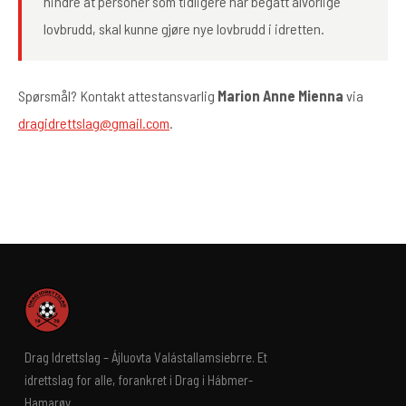
hindre at personer som tidligere har begått alvorlige
lovbrudd, skal kunne gjøre nye lovbrudd i idretten.
Spørsmål? Kontakt attestansvarlig
Marion Anne Mienna
via
dragidrettslag@gmail.com
.
Drag Idrettslag – Ájluovta Valástallamsiebrre. Et
idrettslag for alle, forankret i Drag i Hábmer-
Hamarøy.