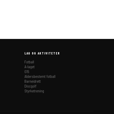
LAG OG AKTIVITETER
Fotball
A-laget
G15
Aldersbestemt fotball
Barneidrett
Discgolf
Styrketrening