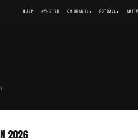
HJEM
NYHETER
OM DRAG IL
FOTBALL
AKTI
6.
EN 2026