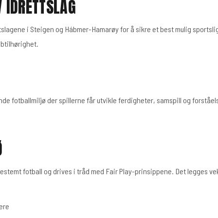
V IDRETTSLAG
tslagene i Steigen og Hábmer-Hamarøy for å sikre et best mulig sportsli
bbtilhørighet.
nde fotballmiljø der spillerne får utvikle ferdigheter, samspill og forståel
Ø
bestemt fotball og drives i tråd med Fair Play-prinsippene. Det legges ve
ere