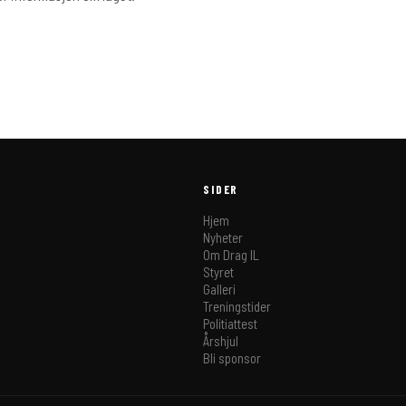
SIDER
Hjem
Nyheter
Om Drag IL
Styret
Galleri
Treningstider
Politiattest
Årshjul
Bli sponsor