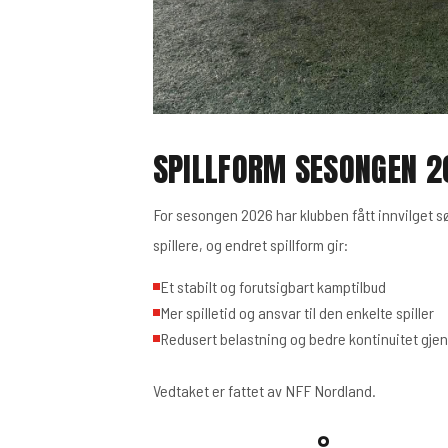
SPILLFORM SESONGEN 2
For sesongen 2026 har klubben fått innvilget søk
spillere, og endret spillform gir:
Et stabilt og forutsigbart kamptilbud
Mer spilletid og ansvar til den enkelte spiller
Redusert belastning og bedre kontinuitet gj
Vedtaket er fattet av NFF Nordland.