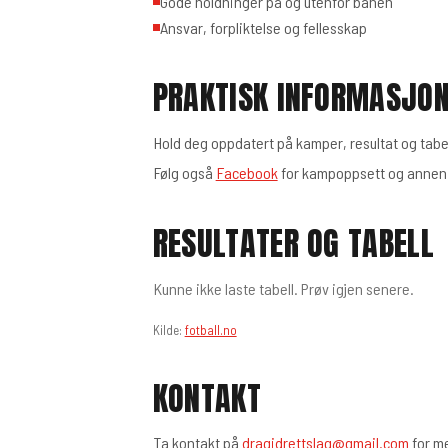
Gode holdninger på og utenfor banen
Ansvar, forpliktelse og fellesskap
PRAKTISK INFORMASJO
Hold deg oppdatert på kamper, resultat og tabe
Følg også
Facebook
for kampoppsett og annen 
RESULTATER OG TABELL
Kunne ikke laste tabell. Prøv igjen senere.
Kilde:
fotball.no
KONTAKT
Ta kontakt på
dragidrettslag@gmail.com
for me