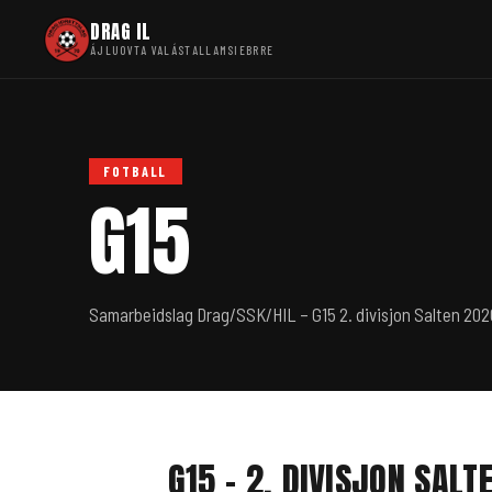
DRAG IL
ÁJLUOVTA VALÁSTALLAMSIEBRRE
FOTBALL
G15
Samarbeidslag Drag/SSK/HIL – G15 2. divisjon Salten 202
G15 – 2. DIVISJON SALT