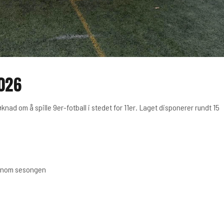
026
nad om å spille 9er-fotball i stedet for 11er. Laget disponerer rundt 15
ennom sesongen