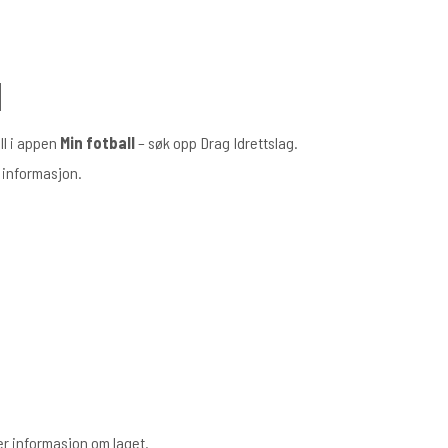
N
ll i appen
Min fotball
– søk opp Drag Idrettslag.
informasjon.
r informasjon om laget.