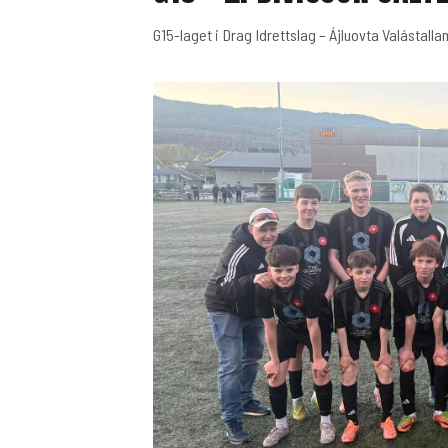
G15-laget i Drag Idrettslag – Ájluovta Valástall