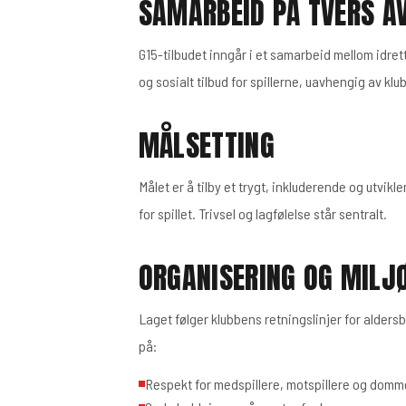
SAMARBEID PÅ TVERS A
G15-tilbudet inngår i et samarbeid mellom idret
og sosialt tilbud for spillerne, uavhengig av klu
MÅLSETTING
Målet er å tilby et trygt, inkluderende og utvikle
for spillet. Trivsel og lagfølelse står sentralt.
ORGANISERING OG MILJ
Laget følger klubbens retningslinjer for alders
på:
Respekt for medspillere, motspillere og domm