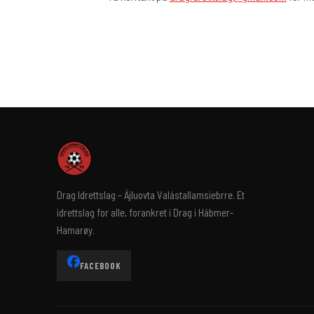
Drag Idrettslag – Ájluovta Valástallamsiebrre. Et
idrettslag for alle, forankret i Drag i Hábmer-
Hamarøy.
FACEBOOK