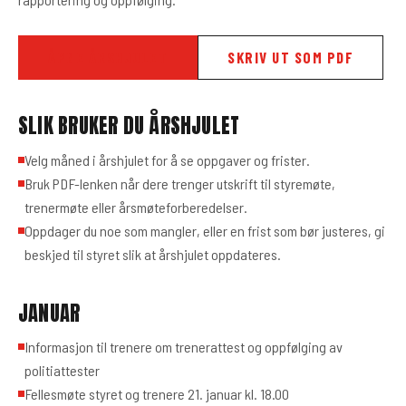
ÅPNE ÅRSHJULET
SKRIV UT SOM PDF
SLIK BRUKER DU ÅRSHJULET
Velg måned i årshjulet for å se oppgaver og frister.
Bruk PDF-lenken når dere trenger utskrift til styremøte,
trenermøte eller årsmøteforberedelser.
Oppdager du noe som mangler, eller en frist som bør justeres, gi
beskjed til styret slik at årshjulet oppdateres.
JANUAR
Informasjon til trenere om trenerattest og oppfølging av
politiattester
Fellesmøte styret og trenere 21. januar kl. 18.00