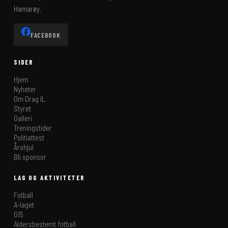
Hamarøy.
FACEBOOK
SIDER
Hjem
Nyheter
Om Drag IL
Styret
Galleri
Treningstider
Politiattest
Årshjul
Bli sponsor
LAG OG AKTIVITETER
Fotball
A-laget
G15
Aldersbestemt fotball