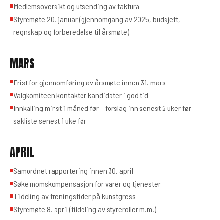
Medlemsoversikt og utsending av faktura
Styremøte 20. januar (gjennomgang av 2025, budsjett,
regnskap og forberedelse til årsmøte)
MARS
Frist for gjennomføring av årsmøte innen 31. mars
Valgkomiteen kontakter kandidater i god tid
Innkalling minst 1 måned før – forslag inn senest 2 uker før –
sakliste senest 1 uke før
APRIL
Samordnet rapportering innen 30. april
Søke momskompensasjon for varer og tjenester
Tildeling av treningstider på kunstgress
Styremøte 8. april (tildeling av styreroller m.m.)