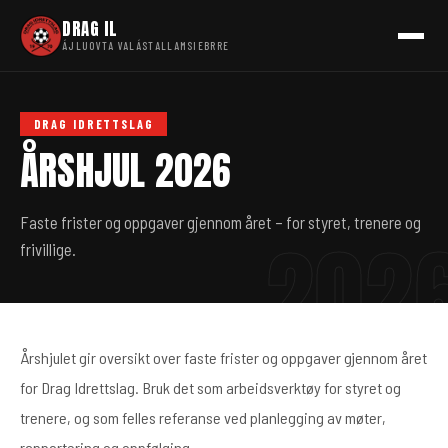
DRAG IL
ÁJLUOVTA VALÁSTALLAMSIEBRRE
DRAG IDRETTSLAG
ÅRSHJUL 2026
Faste frister og oppgaver gjennom året – for styret, trenere og
frivillige.
Årshjulet gir oversikt over faste frister og oppgaver gjennom året
for Drag Idrettslag. Bruk det som arbeidsverktøy for styret og
trenere, og som felles referanse ved planlegging av møter,
rapportering og oppfølging.