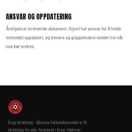
ANSVAR OG OPPDATERING
Årshjulet er et levende dokument. Styret har ansvar for å holde
innholdet oppdatert, og trenere og gruppeledere melder inn når
noe bør endres.
Drag Idrettslag – Ájluovta Valástallamsiebrre. Et
idrettslag for alle, forankret i Drag i Hábmer-